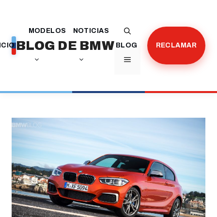
Saltar
al
MODELOS
NOTICIAS
contenido
BLOG DE BMW
ICIO
BLOG
RECLAMAR
MENÚ