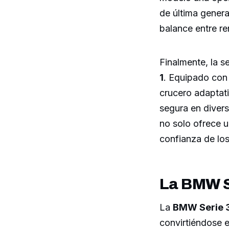
de última genera
balance entre re
Finalmente, la s
1
. Equipado con 
crucero adaptat
segura en diver
no solo ofrece u
confianza de lo
La BMW Se
La
BMW Serie 
convirtiéndose e