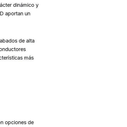
rácter dinámico y
LED aportan un
cabados de alta
conductores
cterísticas más
on opciones de