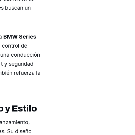
nes buscan un
la
BMW Series
 control de
a una conducción
t y seguridad
bién refuerza la
 y Estilo
lanzamiento,
as. Su diseño