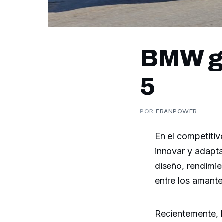
BMW ga
5
POR
FRANPOWER
En el competiti
innovar y adapt
diseño, rendimie
entre los amant
Recientemente, 