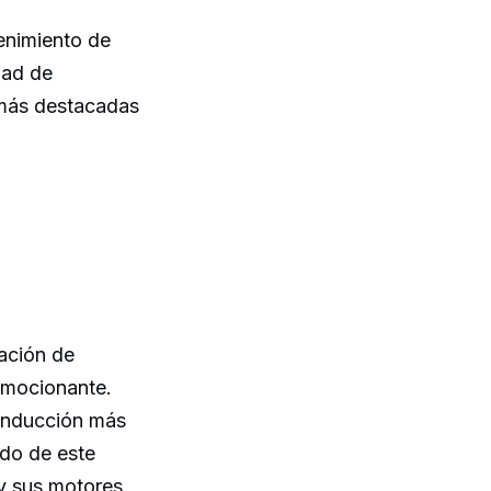
enimiento de
dad de
s más destacadas
ación de
emocionante.
conducción más
do de este
 y sus motores