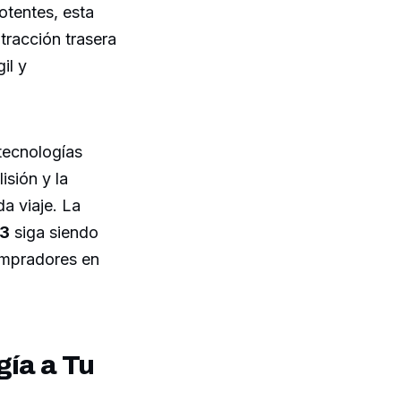
otentes, esta
tracción trasera
il y
tecnologías
isión y la
a viaje. La
 3
siga siendo
compradores en
gía a Tu