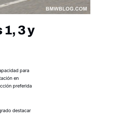
1, 3 y
apacidad para
tación en
cción preferida
grado destacar