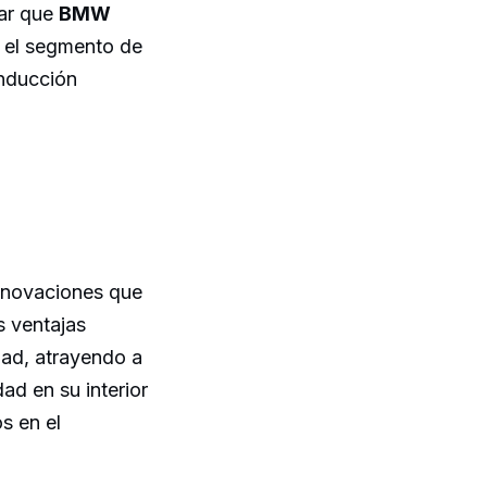
mar que
BMW
n el segmento de
onducción
nnovaciones que
s ventajas
dad, atrayendo a
ad en su interior
s en el