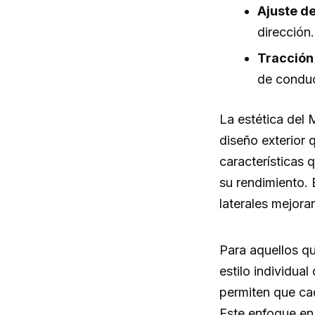
Ajuste d
dirección.
Tracción
de condu
La estética del
diseño exterior 
características 
su rendimiento. 
laterales mejor
Para aquellos qu
estilo individua
permiten que ca
Este enfoque en 