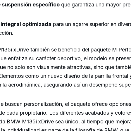
e suspensión específico
que garantiza una mayor prec
 integral optimizada
para un agarre superior en dive
cción.
 M135i xDrive también se beneficia del paquete M Per
que enfatiza su carácter deportivo, el modelo se prese
que no solo son visualmente atractivas, sino que tambi
Elementos como un nuevo diseño de la parrilla frontal 
an la aerodinámica, asegurando así un desempeño super
e buscan personalización, el paquete ofrece opciones 
l de cada propietario. Los diferentes acabados y colore
da BMW M135i xDrive sea único, al tiempo que mejora
la individualidad es parte de la filosofía de BMW, que