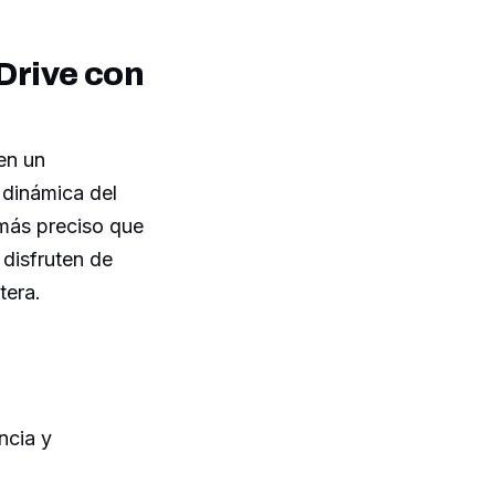
Drive con
en un
 dinámica del
 más preciso que
 disfruten de
tera.
ncia y