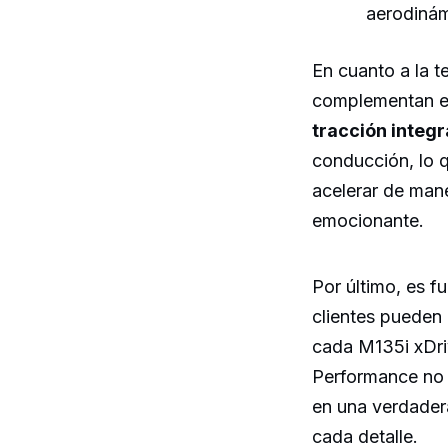
aerodinám
En cuanto a la 
complementan el
tracción integr
conducción, lo q
acelerar de mane
emocionante.
Por último, es f
clientes pueden
cada M135i xDrive
Performance no 
en una verdader
cada detalle.