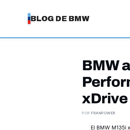
Saltar
al
BLOG DE BMW
contenido
BMW ap
Perfor
xDrive
POR
FRANPOWER
El BMW M135i xD