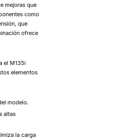
de mejoras que
omponentes como
ensión, que
binación ofrece
a el M135i
estos elementos
 del modelo.
a altas
imiza la carga