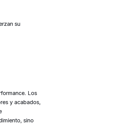
erzan su
erformance. Los
ores y acabados,
e
imiento, sino