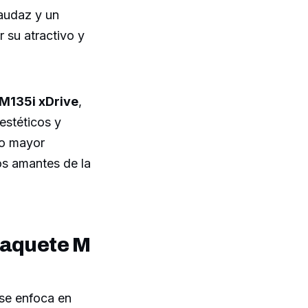
audaz y un
 su atractivo y
M135i xDrive
,
estéticos y
lo mayor
los amantes de la
paquete M
se enfoca en