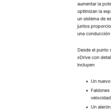
aumentar la pote
optimizan la ex
un sistema de e
juntos proporci
una conducción 
Desde el punto 
xDrive con detal
incluyen:
Un nuevo d
Faldones l
velocidad
Un alerón