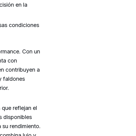
isión en la
rsas condiciones
formance. Con un
nta con
én contribuyen a
y faldones
ior.
que reflejan el
s disponibles
 su rendimiento.
 combina lujo y