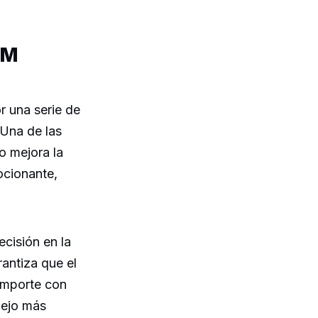
 M
r una serie de
 Una de las
o mejora la
ocionante,
cisión en la
rantiza que el
comporte con
nejo más