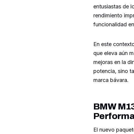
entusiastas de 
rendimiento imp
funcionalidad en 
En este context
que eleva aún má
mejoras en la di
potencia, sino t
marca bávara.
BMW M135
Perform
El nuevo paquet