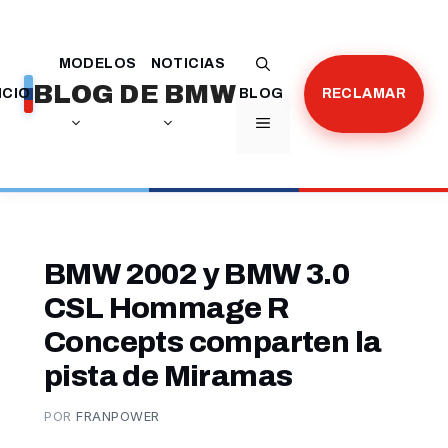
Saltar
al
MODELOS
NOTICIAS
contenido
BLOG DE BMW
ICIO
BLOG
RECLAMAR
MENÚ
BMW 2002 y BMW 3.0
CSL Hommage R
Concepts comparten la
pista de Miramas
POR
FRANPOWER