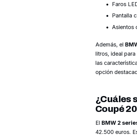
Faros LED 
Pantalla 
Asientos c
Además, el
BMW
litros, ideal par
las característi
opción destacad
¿Cuáles s
Coupé 2
El
BMW 2 serie
42.500 euros. Es