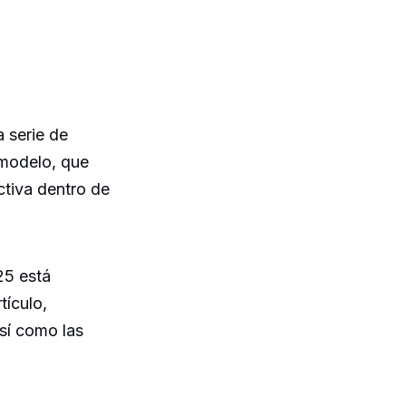
 serie de
 modelo, que
ctiva dentro de
25 está
tículo,
así como las