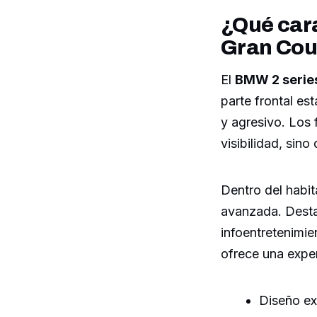
¿Qué cara
Gran Cou
El
BMW 2 serie
parte frontal es
y agresivo. Los
visibilidad, sin
Dentro del habit
avanzada. Desta
infoentretenimie
ofrece una exper
Diseño ext