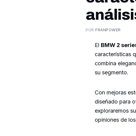
análisi
POR
FRANPOWER
El
BMW 2 serie
características 
combina eleganc
su segmento.
Con mejoras est
diseñado para of
exploraremos sus
opiniones de los