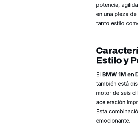
potencia, agilid
en una pieza de
tanto estilo com
Caracterí
Estilo y 
El
BMW 1M en D
también está dis
motor de seis ci
aceleración imp
Esta combinació
emocionante.