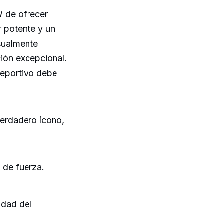
W de ofrecer
 potente y un
isualmente
ión excepcional.
deportivo debe
erdadero ícono,
 de fuerza.
idad del