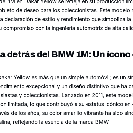
del 1M en Dakar Yellow se refleja en su producción limi
objeto de deseo para los coleccionistas. Este modelo 
a declaración de estilo y rendimiento que simboliza la 
compromiso con la ingeniería automotriz de alta cali
ia detrás del BMW 1M: Un ícono
akar Yellow es más que un simple automóvil; es un sí
rendimiento excepcional y un diseño distintivo que ha c
usiastas y coleccionistas. Lanzado en 2011, este mode
ión limitada, lo que contribuyó a su estatus icónico en
avés de los años, su color amarillo vibrante ha sido si
lina, reflejando la esencia de la marca BMW.