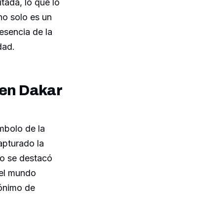
tada, lo que lo
no solo es un
esencia de la
dad.
 en Dakar
mbolo de la
apturado la
lo se destacó
 el mundo
nónimo de