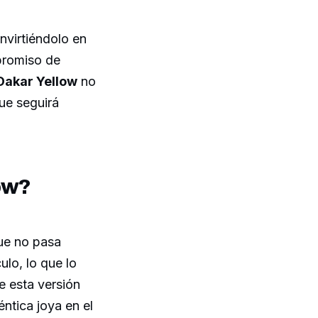
nvirtiéndolo en
promiso de
akar Yellow
no
ue seguirá
ow?
que no pasa
ulo, lo que lo
e esta versión
ntica joya en el