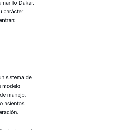
marillo Dakar.
u carácter
entran:
un sistema de
te modelo
 de manejo.
o asientos
eración.