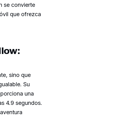
n se convierte
óvil que ofrezca
llow:
te, sino que
gualable. Su
roporciona una
as 4.9 segundos.
 aventura