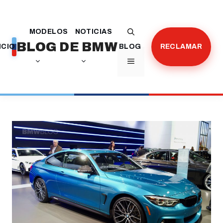
Saltar
al
MODELOS
NOTICIAS
contenido
BLOG DE BMW
ICIO
BLOG
RECLAMAR
MENÚ